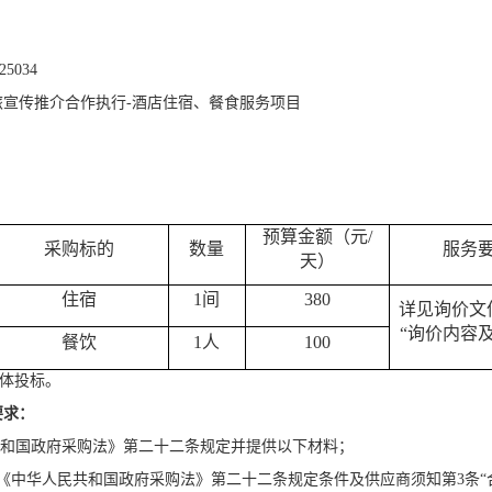
25034
旅宣传推介合作执行
-酒店住宿、餐食服务项目
预算金额（元
/
采购标的
数量
服务
天
）
住宿
1
间
380
详见询价文
“询价内容
餐饮
1
人
100
合体投标。
要求：
共和国政府采购法》第二十二条规定
并提供以下材料
；
《中华人民共和国政府采购法》第二十二条规定条件及供应商须知第3条“