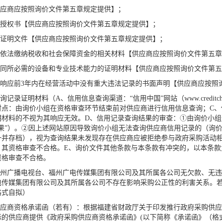
供应商应按照询价文件第五章规定提供】；
人授权书【供应商应按照询价文件第五章规定提供】；
等证明文件【供应商应按照询价文件第五章规定提供】；
，依法缴纳税收和社会保障资金的相关材料【供应商应按照询价文件第五
合同所必需的设备和专业技术能力的证明材料【供应商应按照询价文件第
目响应前3年内在经营活动中没有重大违法记录的书面声明【供应商应按照
记录证明材料（A、信用信息查询渠道：“信用中国”网站（www.creditchina.g
点：由询价小组在资格审查环节结束前对供应商进行信用信息查询；C、
明材料的不视为其响应无效。D、信用记录查询结果的审查：①由询价小
结果”）。②因上述网站原因导致询价小组无法查询供应商信用记录的（询
一并存档），视为查询结果未发现存在供应商应被拒绝参与政府采购活动
，其资格审查不合格。E、询价文件其他条款与本条款有冲突的，以本条款
资格审查不合格。
州广播电视台、福州广电传媒集团有限公司及其所属各公司无欠款、无违
电传媒集团有限公司及其所属各公司不存在影响采购公正性的利害关系。
格式自拟）
应商资格承诺函（若有）
：
根据福建省财政厅关于印发推行政府采购供应
的供应商提供《政府采购供应商资格承诺函》(以下简称《承诺函》（格式