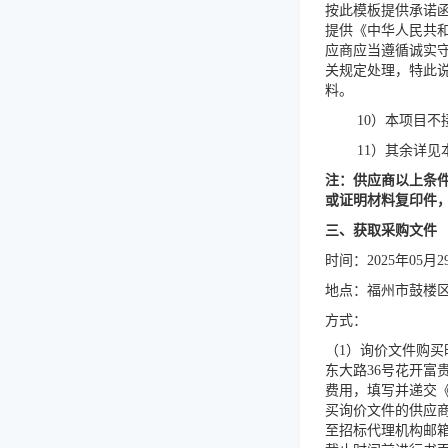
按此模板提供承诺
提供《中华人民共
应商应当遵循诚实
关规定处理，特此
料。
10
）
本项目不
11
）
其余详见
注：
供应商以上条
或证明材料复印件
三、获取采购文件
时间：
202
5
年
05
月
2
地点：福州市鼓楼
方式：
（
1）询价文件购买时
东大路36号花开富
费用，填写并递交
买询价文件的供应
至招标代理机构邮