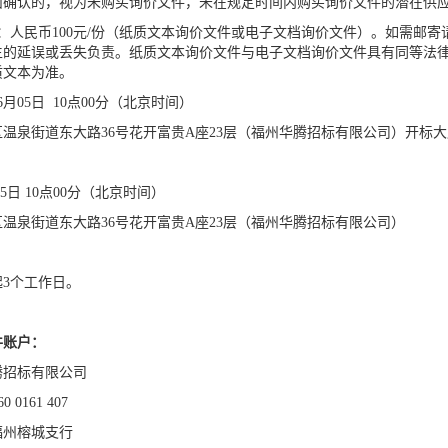
面确认的，视为未购买询价文件，未在规定时间内购买询价文件的潜在供
：人民币100元/份（纸质文本询价文件或电子文档询价文件）。如需邮寄
生的延误或丢失负责。纸质文本询价文件与电子文档询价文件具有同等法
质文本为准。
6
月
05
日
10
点
00分（北京时间）
区温泉街道东大路
36号花开富贵A座23层（福州华腾招标有限公司）开标
5
日
10
点
00分（北京时间）
区温泉街道东大路
36号花开富贵A座23层
（福州华腾招标有限公司
）
起
3个工作日。
件账户：
腾招标有限公司
60 0161 407
福州榕城支行