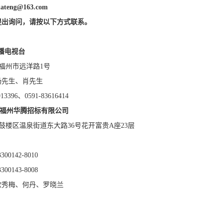
uateng@163.com
提出询问，请按以下方式联系。
播电视台
福州市远洋路
1号
杨先生、肖先生
913396、0591-83616414
福州华腾招标有限公司
鼓楼区温泉街道东大路36号花开富贵A座23层
00142-8010
00143-8008
欧秀梅、何丹、罗晓兰