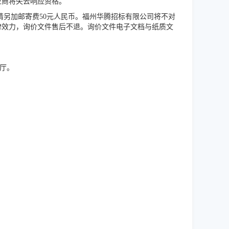
应商将失去响应资格。
请另加邮寄费50元人民币。福州华腾招标有限公司将不对
律效力，询价文件售后不退。询价文件电子文档与纸质文
大厅。