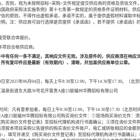
函，否则，视为未按照招标<采购>文件规定提交供应商的资格及资信文件
和国政府采购法实施条例》第十七条第一款规定的资格条件证明材料，供
守信的原则，不得作出虚假承诺，承诺不实的，属于提供虚假材料谋取中
说明。注：供应商可自行选择是否提供《承诺函》，若不提供《承诺函》
接受联合体报价。
本项目合格供应商。
件中有任何一条不满足，其响应文件无效。涉及原件的，供应商须在响应
，所有复印件应是最新（有效期内）、清晰，并加盖供应商单位公章。
9
日至
202
5
年
06
月
04
日，每天上午
8:30至12:00，下午14:30至17:30
区温泉街道东大路
36号花开富贵A座23层福州华腾招标有限公司
间：凡有意参加者，每日上午8:30至12:00，下午14:30至17:30
贵A座23层福州华腾招标有限公司购买询价文件：①现场购买询价文件：
《购买询价文件登记表》至招标代理机构进行书面确认；②须在询价文件购
商须按本项目采购公告提供的购买询价文件账户，电汇或转账相应的金额
箱>，填写并递交《购买询价文件登记表》至招标代理机构进行书面确认；