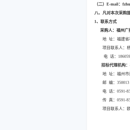
（
二
）
E-mail：fzh
八、凡对本次采购
1、联系方式
采购人：福州广
地
址：福建省
项目联系人：
电
话：
18605
招标代理机构：
地 址：福州市
邮 编：350013
电 话：0591-833
传 真：0591-833
项目联系人：