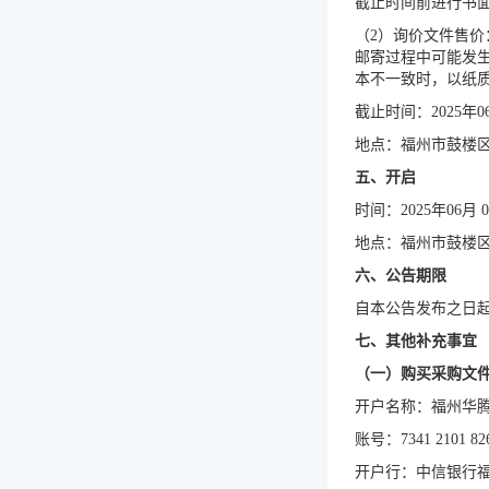
截止时间前进行书
（
2）询价文件售价
邮寄过程中可能发
本不一致时，以纸
截止时间：
202
5
年
0
地点：福州市鼓楼
五、开启
时间：
202
5
年
06
月
0
地点：
福州市鼓楼
六、公告期限
自本公告发布之日
七、其他补充事宜
（一）购买采购文
开户名称：福州华
账号：
7341 2101 82
开户行：中信银行