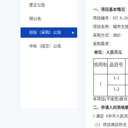
更正公告
一、项目基本情况
项目编号：
HT-X-20
预公告
项目名称：
城市文
招标（采购）公告
采购方式：
询价
采购需求：
中标（成交）公告
单位：人民币元
合同包
品目号
1-1
1
1-2
本项目
(不接受)联
二、申请人的资格
1.满足《中华人民
（
1）供应商应符合