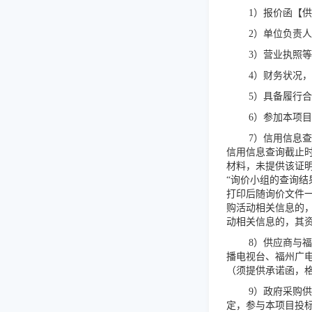
1）报价函【
2）单位负责
3）营业执照
4）财务状况
5）具备履行
6）参加本项
7）信用信息查询
信用信息查询截止时
材料，未提供该证
“询价小组的查询
打印后随询价文件
购活动相关信息的
动相关信息的，其
8
）
供应商与福
播电视台、福州广
（须提供承诺函，
9
）政府采购供
定，参与本项目投标