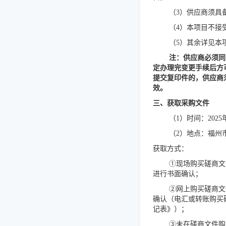
（3）供应商须具
（4）本项目不接
（5）其余详见本
注：供应商必须同
定办理完变更手续后方
提交复印件的，供应商
效。
三、获取采购文件
（
1
）
时间：
202
5
（
2
）
地点：福州
获取
方式：
①现场购买磋商文
进行书面确认；
②网上购买磋商文
确认（电汇或转账购买
记表》）；
③未在磋商文件购