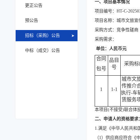
一、项目基本情况
更正公告
项目编号：
HT-C-20250
预公告
项目名称：
城市文旅宣
采购方式：竞争性磋商
招标（采购）公告
采购需求：
单位：人民币元
中标（成交）公告
合同
品目
采购标
号
包号
城市文
传推介
1
1-1
执行
-车
赁服务
本项目
(不接受)联合体
二、申请人的资格要求
1.满足《中华人民共
（
1）供应商应符合《