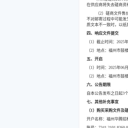
在供应商将失去磋商资
（
2
）
磋商文件售
不对邮寄过程中可能发
质文本不一致时，以纸
四、响应文件提交
（
1
）
截止时间：
202
5
（
2
）
地点：
福州市鼓
五、开启
（
1
）
时间：
202
5
年
06
（
2
）
地点：福州市鼓
六、公告期限
自本公告发布之日起
3
七、其他补充事宜
（
1
）购买采购文件
及
开户名称：福州华腾招
账号：
7341 2101 8260 